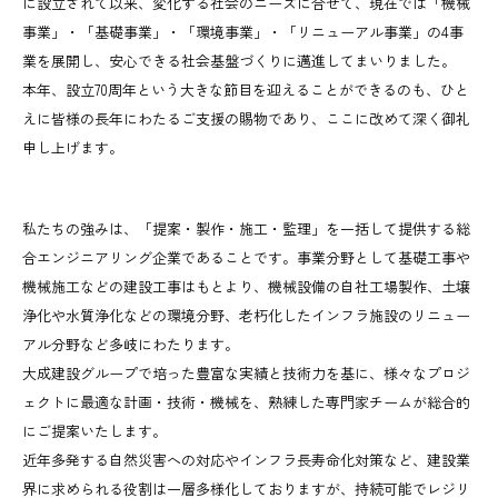
に設立されて以来、変化する社会のニーズに合せて、現在では「機械
事業」・「基礎事業」・「環境事業」・「リニューアル事業」の4事
業を展開し、安心できる社会基盤づくりに邁進してまいりました。
本年、設立70周年という大きな節目を迎えることができるのも、ひと
えに皆様の長年にわたるご支援の賜物であり、ここに改めて深く御礼
申し上げます。
私たちの強みは、「提案・製作・施工・監理」を一括して提供する総
合エンジニアリング企業であることです。事業分野として基礎工事や
機械施工などの建設工事はもとより、機械設備の自社工場製作、土壌
浄化や水質浄化などの環境分野、老朽化したインフラ施設のリニュー
アル分野など多岐にわたります。
大成建設グループで培った豊富な実績と技術力を基に、様々なプロジ
ェクトに最適な計画・技術・機械を、熟練した専門家チームが総合的
にご提案いたします。
近年多発する自然災害への対応やインフラ長寿命化対策など、建設業
界に求められる役割は一層多様化しておりますが、持続可能でレジリ