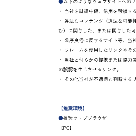
●
以下のようなウェブサイトへのリ
・ 当社を誹謗中傷、信用を毀損す
・ 違法なコンテンツ（違法な可能
む）に関与した、または関与した可
・ 公序良俗に反するサイト等、当
・ フレームを使用したリンクやそ
・ 当社と何らかの提携または協力
の誤認を生じさせるリンク。
・ その他当社が不適切と判断する
【推奨環境】
●
推奨ウェブブラウザー
【PC】