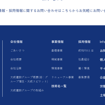
情報・採用情報に関するお問い合わせはこちらからお気軽にお問い
会社情報
事業情報
採用情報
In
ごあいさつ
基礎事業
成和RWとは
お
会社概要
機械事業
社員紹介
個
会社沿革
環境事業
働く環境
サ
大成建設グループ概要(旧：グ
リニューアル事業
募集要項
公
ループ理念・大成スピリット)
技術名一覧
労
大成建設グループの取組み
土