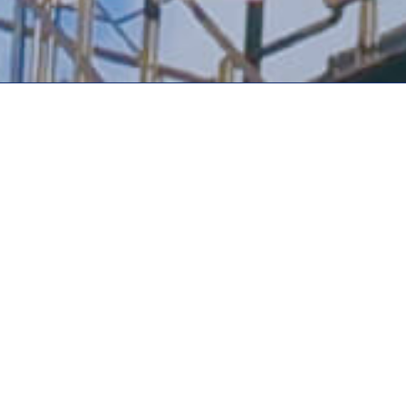
Information
2026.08.07
水域インフラ再生事業が始動します
2026.07.31
＜協力会社の皆様へ＞取引代金の支払条件変更について
2026.06.18
DCS工法研究会に加盟しました
2026.06.01
インターンシップ受付開始しました。（マイナビ2028）
2026.04.01
名古屋事業所の移転のお知らせ
Information一覧