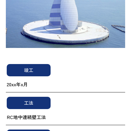
竣工
20xx年x月
工法
RC地中連続壁工法