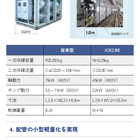
従来型
ICECRE
一次冷媒容量
R22:250kg
NH3:25kg
二次冷媒流量
CaCl2:20～30ℓ/min
CO2:2ℓ/min
軸動力
75kW（400V）
45kW（400V）
ポンプ動力
5.5～11kW（200V）
2.2kW（400V）
寸法
L3.8×W2.2×H2.4m
L7.9×W1.2×H2.0m
乾燥重量
6.3t
2t+5t
4. 配管の小型軽量化を実現