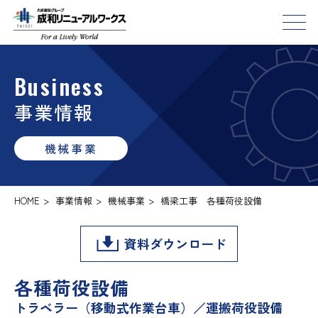
Business
事業情報
機械事業
HOME
>
事業情報
>
機械事業
>
橋梁工事 各種荷役設備
資料ダウンロード
各種荷役設備
トラベラー（移動式作業台車）／運搬荷役設備