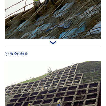
④ 法枠内緑化