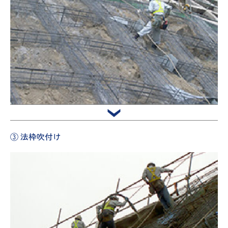
③ 法枠吹付け