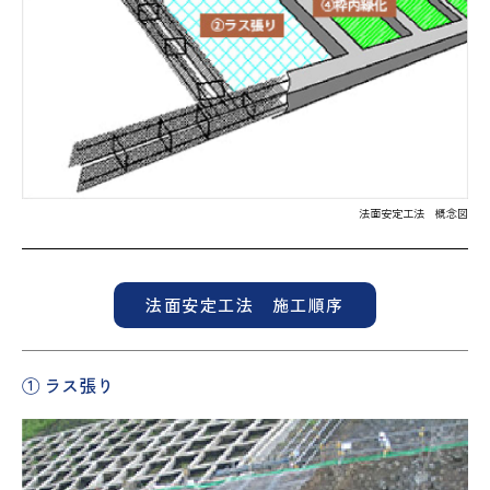
法面安定工法 概念図
法面安定工法 施工順序
① ラス張り